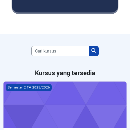
Cari kursus
Cari kursus
Kursus yang tersedia
Agama - ASJK 2025-2026
Semester 2 TA 2025/2026