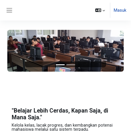
Lewati ke konten utama
Masuk
Panel samping
Sebelumnya
Selanjut
"Belajar Lebih Cerdas, Kapan Saja, di
Mana Saja."
Kelola kelas, lacak progres, dan kembangkan potensi
mahasiswa melalui satu sistem terpadu.